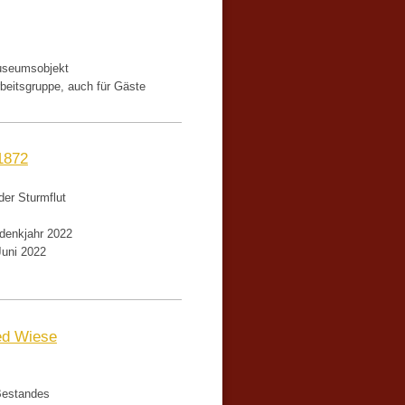
useumsobjekt
beitsgruppe, auch für Gäste
1872
der Sturmflut
denkjahr 2022
Juni 2022
ed Wiese
 Bestandes