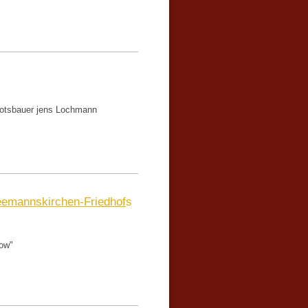
ootsbauer jens Lochmann
eemannskirchen-Friedhof
s
row"