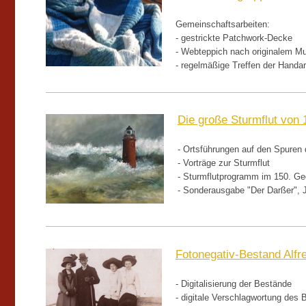
Gemeinschaftsarbeiten:
- gestrickte Patchwork-Decke
- Webteppich nach originalem M
- regelmäßige Treffen der Handar
Die große Sturmflut von 
- Ortsführungen auf den Spuren 
- Vorträge zur Sturmflut
- Sturmflutprogramm im 150. Ge
- Sonderausgabe "Der Darßer", 
Fotonegativ-Bestand Alfr
- Digitalisierung der Bestände
- digitale Verschlagwortung des