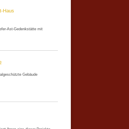
t-Haus
haefer-Ast-Gedenkstätte mit
e
malgeschützte Gebäude