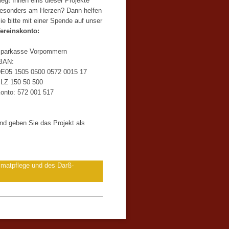
iegt Ihnen eins dieser Projekte
esonders am Herzen? Dann helfen
ie bitte mit einer Spende auf unser
ereinskonto:
parkasse Vorpommern
BAN:
DE05 1505 0500 0572 0015 17
LZ 150 50 500
onto: 572 001 517
nd geben Sie das Projekt als
atpflege und des Darß-