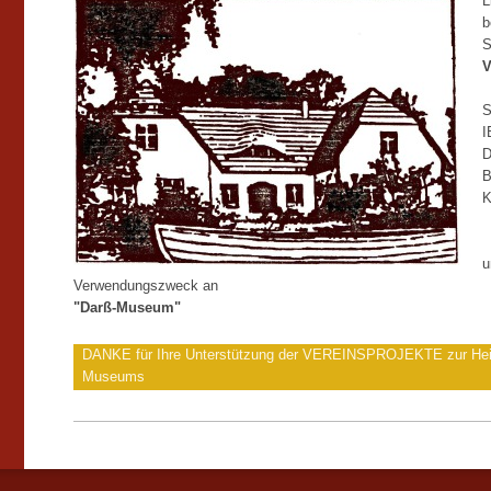
L
b
S
V
S
I
​
B
K
u
Verwendungszweck an
"Darß-Museum"
DANKE für Ihre Unterstützung der VEREINSPROJEKTE zur Heim
Museums