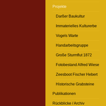
Projekte
Darßer Baukultur
Immaterielles Kulturerbe
Vogels Warte
Handarbeitsgruppe
Große Sturmflut 1872
Fotobestand Alfred Wiese
Zeesboot Fischer Hebert
Historische Grabsteine
Publikationen
Rückblicke / Archiv