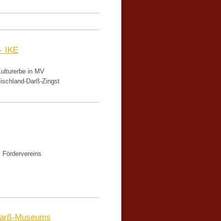
- IKE
ulturerbe in MV
Fischland-Darß-Zingst
s Fördervereins
Darß-Museums